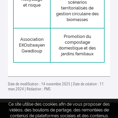
scénarios
et risque
territorialisés de
gestion circulaire des
biomasses
Promotion du
Association
compostage
EKOsitwayen
domestique et des
Gwadloup
jardins familiaux
Date de modification : 14 novembre 2025 | Date de création : 11
mars 2024 | Rédaction : PMS
Ce site utilise des cookies afin de vous proposer des
vidéos, des boutons de partage, des remontées de
© INRAE 2024
Contact
www.inrae.fr
Crédits
contenus de plateformes sociales et des contenus