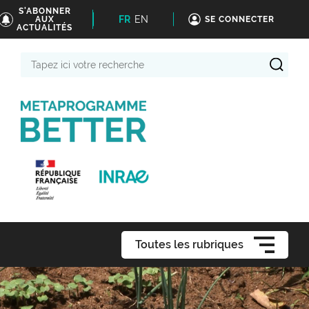
S'ABONNER
FR
EN
AUX
SE CONNECTER
ACTUALITÉS
Tapez
ici
votre
recherche
Toutes les rubriques