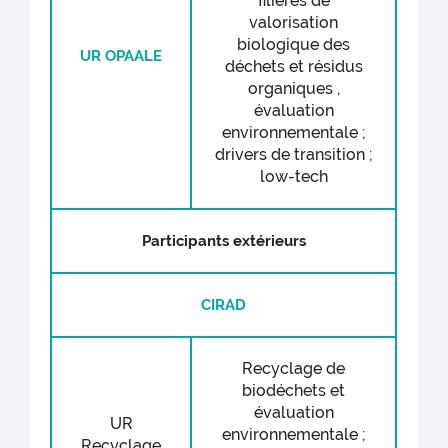
filières de
des données de l’étude Caractérisation
valorisation
biologique des
des déchets ménagers et assimilés
UR OPAALE
déchets et résidus
MODECOM 2022 de l’ADEME
organiques ,
évaluation
environnementale ;
drivers de transition ;
low-tech
Participants extérieurs
CIRAD
Recyclage de
biodéchets et
évaluation
UR
environnementale ;
Recyclage