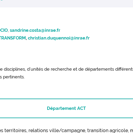
ge-t-il le cadre des contraintes du design adapté ?
ference on Sustainable solid waste management
(Chania, Crète
, V. Savary, S. Costa, M. Donner, C. Duquennoi
CIO
,
sandrine.costa@inrae.fr
TRANSFORM
,
christian.duquennoi@inrae.fr
 disciplines, d’unités de recherche et de départements différents
s pertinents.
Département ACT
 territoires, relations ville/campagne, transition agricole,