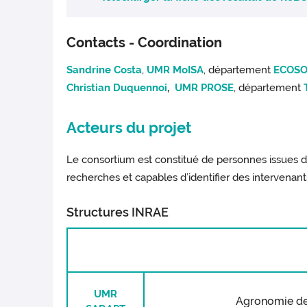
En quoi le cadre de la résilience chan
P
articipation à
10th International Con
models for urban solid waste management »
Contacts - Coordination
Sandrine Costa
,
UMR MoISA
, département
ECOSO
Christian Duquennoi
,
UMR PROSE
, département
Acteurs du projet
Le consortium est constitué de personnes issues de
recherches et capables d’identifier des intervenant
Structures INRAE
UMR
Agronomie des