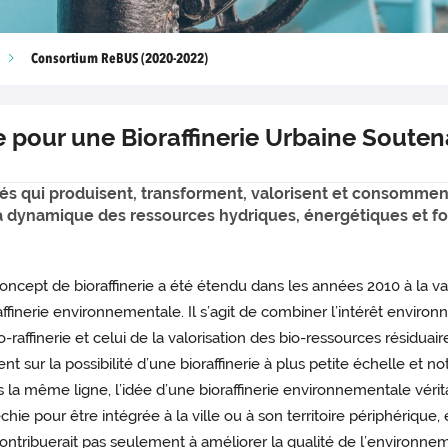
Consortium ReBUS (2020-2022)
 pour une Bioraffinerie Urbaine Souten
ités qui produisent, transforment, valorisent et consomm
la dynamique des ressources hydriques, énergétiques et fo
oncept de bioraffinerie a été étendu dans les années 2010 à la v
affinerie environnementale. Il s’agit de combiner l’intérêt environ
o-raffinerie et celui de la valorisation des bio-ressources résidu
ent sur la possibilité d’une bioraffinerie à plus petite échelle et
 la même ligne, l’idée d’une bioraffinerie environnementale vérit
échie pour être intégrée à la ville ou à son territoire périphériqu
ontribuerait pas seulement à améliorer la qualité de l’environnem