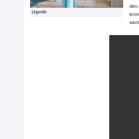
des 
Légende
écon
savo