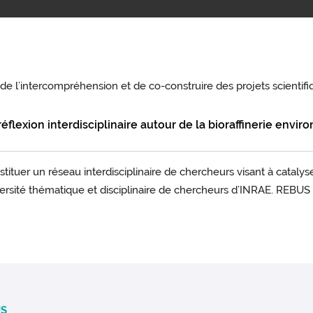
 de l’intercompréhension et de co-construire des projets scientifi
a réflexion interdisciplinaire autour de la bioraffinerie en
uer un réseau interdisciplinaire de chercheurs visant à catalyser
des start-ups qui collectent et valorisent les biodéchets
. Cett
ersité thématique et disciplinaire de chercheurs d’INRAE. REBUS a
été valorisée par la participation à « 10th International Conf
owaste valorisation, V. Savary, S. Costa, M. Donner, C. Duquennoi.
chercheurs « REBUS : « Gérer et valoriser les déchets organ
 »
. Du lundi 3 octobre au vendredi 7 octobre – Ecully – Grand
 mais aussi extérieurs à INRAE
er les questions de recherches qui sous-tendent le projet exp
 projet Frégate traitera 3 questions de recherche fortement liées :
té de Système Urbain de Bioraffinage Environnemental (SUBE) pour
 SUBE change-t-elle le cadre des contraintes du design adapté ?
US