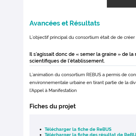
Avancées et Résultats
L’objectif principal du consortium était de de créer
Il s’agissait donc de « semer la graine » de l
scientifiques de l’établissement.
L’animation du consortium REBUS a permis de constit
La réalisation d’une étude exploratoire 
environnementale urbaine en tirant partie de la div
année de l’INSA Centre – Val de Loire a 
circular business models for urban solid bi
l'Appel à Manifestation
La construction et la tenue de l’
Ec
ole-
Bioraffinerie Environnementale Urbaine
Fiches du projet
INRAE Bioéconomie des territoires urbains
L'Ecole-chercheurs a permis de structur
l'appel à manifestation d'intérêt 2023 . Le
Comment co-construire un design adap
Télécharger la fiche de ReBUS
En quoi la flexibilité/modulabilité du
Télécharger la fiche des résultat de ReB