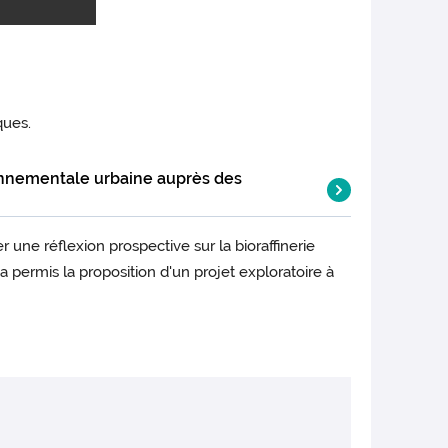
ques.
vironnementale urbaine auprès des
 une réflexion prospective sur la bioraffinerie
e étude a fait l’objet d’un rapport de stage de 2e
 permis la proposition d'un projet exploratoire à
erence on Sustainable Waste Management » : New
iques en contexte urbain ou péri-urbain : la
 Lyon. 30 participants issus du métaprogramme
loratoire
Frégate
soutenue par BETTER lors de
 son territoire et ses besoins ?