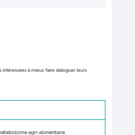
, 21-24 June 2023) : « New circular business
 intéressées à mieux faire dialoguer leurs
 métabolisme agri-alimentaire