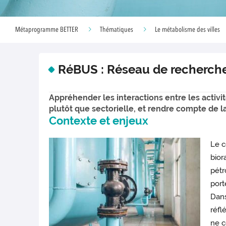
Métaprogramme BETTER
Thématiques
Le métabolisme des villes
RéBUS : Réseau de recherche
Appréhender les interactions entre les activ
plutôt que sectorielle, et rendre compte de 
Contexte et enjeux
Le c
bior
pétr
port
Dans
réfl
ne c