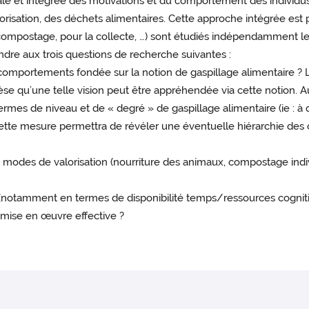
 et intégrée des motivations et du comportement des individu
lorisation, des déchets alimentaires. Cette approche intégrée est p
(compostage, pour la collecte, …) sont étudiés indépendamment les
dre aux trois questions de recherche suivantes :
 comportements fondée sur la notion de gaspillage alimentaire ? L
thèse qu’une telle vision peut être appréhendée via cette notion.
mes de niveau et de « degré » de gaspillage alimentaire (ie : à
). Cette mesure permettra de révéler une éventuelle hiérarchie de
odes de valorisation (nourriture des animaux, compostage indivi
(notamment en termes de disponibilité temps/ressources cognitives
 mise en œuvre effective ?