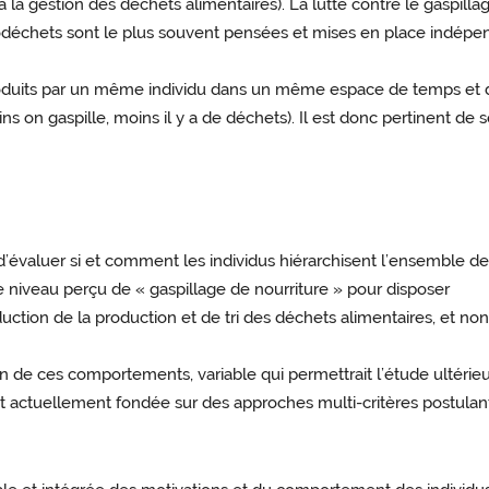
à la gestion des déchets alimentaires). La lutte contre le gaspillage
iodéchets sont le plus souvent pensées et mises en place indépend
oduits par un même individu dans un même espace de temps et de
ins on gaspille, moins il y a de déchets). Il est donc pertinent d
d’évaluer si et comment les individus hiérarchisent l’ensemble
e niveau perçu de « gaspillage de nourriture » pour disposer
tion de la production et de tri des déchets alimentaires, et non
 de ces comportements, variable qui permettrait l’étude ultérie
st actuellement fondée sur des approches multi-critères postulan