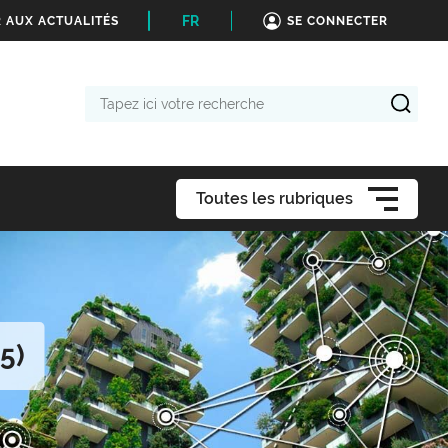
FR
 AUX ACTUALITÉS
SE CONNECTER
Tapez
ici
votre
recherche
Toutes les rubriques
5)