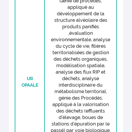
Génie de procédés,
tranchée par rapport à la période
appliqué au
précédente, il a été constaté un effort
développement de la
de recherche en lien avec l’intention
structure alvéolaire des
initiale du produit étudié (prévention
produits panifiés
et recyclage pour l’alimentation
,évaluation
humaine). Ce dernier résultat a été
environnementale, analyse
déterminant dans l’orientation prise
du cycle de vie, filières
pour le dépôt ANR AAPG 2023
territorialisées de gestion
(µCosmos). Enfin, CARIBOU a souligné
que l’étape de prévention pouvait
des déchets organiques,
cacher une partie de l’impact (cas où
modélisation spatiale,
le producteur de RIP ne s’en défait
analyse des flux RIP et
pas et mobilise sur site des actions
déchets, analyse
UR
basses de la hiérarchie) et que le
interdisciplinaire du
OPAALE
rendement de l’opération de
métabolisme territorial,
valorisation était trop souvent éludé
génie des Procédés,
dans les recherches publiées jusqu’ici
appliqué à la valorisation
(bioraffineries en particulier). Cette
des déchets (effluents
réflexion a orienté le positionnement
d’élevage, boues de
de la tâche 2, avec par exemple
l’exploration d’une fermentation des
stations d’épuration par le
RIP sans stérilisation et sans
passé) par voie biologique,