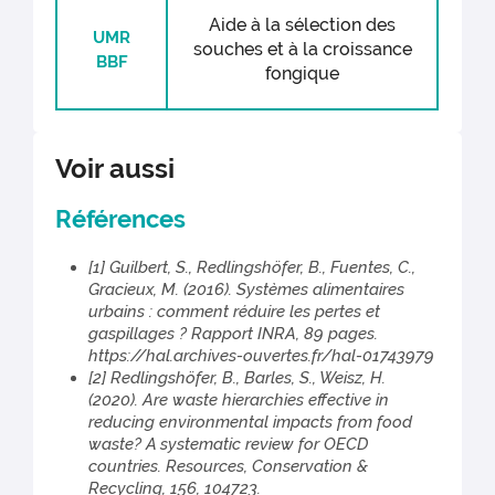
stérilisation des RIP, la complexité des
Aide à la sélection des
technologies mises en œuvre, la
UMR
gestion des résidus liés au faible
souches et à la croissance
BBF
rendement massique de la
fongique
production limitent l’intérêt
environnemental de l’utilisation de
RIP pour la production de molécules
d’intérêt. Les premiers essais menés à
Voir aussi
OPAALE-PANDOR ont montré que
quel que soit le type de pain (pain
Références
complet, baguette de farine blanche
ou pain de mie longue conservation)
[1] Guilbert, S., Redlingshöfer, B., Fuentes, C.,
et les conditions de stockage, la
Gracieux, M. (2016). Systèmes alimentaires
fermentation butyrique domine dans
urbains : comment réduire les pertes et
7 configurations sur 9. Dans les deux
gaspillages ? Rapport INRA, 89 pages.
autres cas la fermentation s’est plutôt
https://hal.archives-ouvertes.fr/hal-01743979
orientée vers la voie malolactique Les
[2] Redlingshöfer, B., Barles, S., Weisz, H.
molécules secondaires produites
(2020). Are waste hierarchies effective in
étant les acides acétiques et
reducing environmental impacts from food
succiniques. L’acide butyrique a des
waste? A systematic review for OECD
propriétés anti-inflammatoires
countries. Resources, Conservation &
reconnues et de nombreux travaux
Recycling, 156, 104723.
sont en cours pour évaluer le