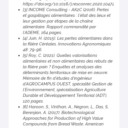
https://doi.org/10.1016/j.resconrec.2020.104723
bénéfice santé d’apport de cet acide.
[3] INCOME Consulting - AK2C (2016). Pertes
Trois souches de la collection du
et gaspillages alimentaires : l’état des lieux et
Centre International des Ressources
leur gestion par étapes de la chaîne
Microbiennes –Banque de
alimentaire. Rapport commandité par
Ressources Fongiques de Marseille
l’ADEME, 164 pages.
ont été ciblées, parmi des espèces
[4] Juin, H. (2015). Les pertes alimentaires dans
réputées comestibles (Agaricus
la filière Céréales. Innovations Agronomiques
bisporus, Lentinula edodes et
48: 79-96.
Pleurotus ostreatus,). Sur la base
[5] Roy, C. (2021). Quelles valorisations
d’observations macroscopiques des
alimentaires et non alimentaires des rebuts de
cultures (vitesse de colonisation et
la filière pain ? Enquêtes et analyses des
densité), la souche Pleurotus
déterminants territoriaux de mise en oeuvre.
ostreatus, BRFM 1326 a été
Mémoire de fin d’études d'ingénieur
sélectionnée. Le profil des acides
d’AGROCAMPUS OUEST, spécialité Gestion de
aminés et les analyses
l’Environnement, spécialisation Agriculture
compositionnelles des fibres
Durable et Développement Territorial (ADT),
alimentaires totales de l’échantillon
120 pages.
de pain colonisé par le champignon
[6] Haroon, S., Vinthan, A., Negron, L., Das, S,
en comparaison au pain témoin ont
Berenjian, A. (2017). Biotechnological
montré un bénéficie nutritionnel
Approaches for Production of High Value
apporté par la culture fongique. La
Compounds from Bread Waste. American
quantité de fibres alimentaires